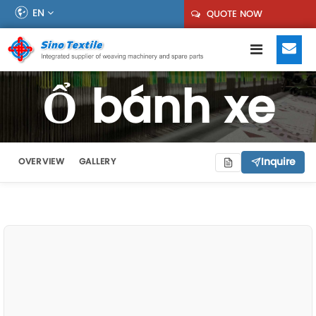
EN
QUOTE NOW
Ổ bánh xe
Inquire
OVERVIEW
GALLERY