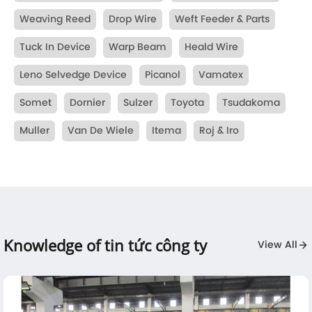
Weaving Reed
Drop Wire
Weft Feeder & Parts
Tuck In Device
Warp Beam
Heald Wire
Leno Selvedge Device
Picanol
Vamatex
Somet
Dornier
Sulzer
Toyota
Tsudakoma
Muller
Van De Wiele
Itema
Roj & Iro
Knowledge of tin tức công ty
View All