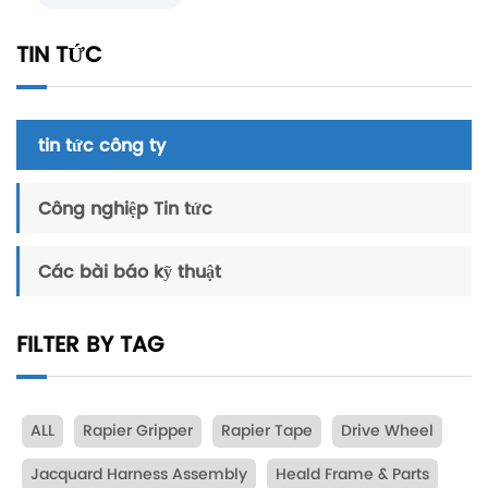
TIN TỨC
tin tức công ty
Công nghiệp Tin tức
Các bài báo kỹ thuật
FILTER BY TAG
ALL
Rapier Gripper
Rapier Tape
Drive Wheel
Jacquard Harness Assembly
Heald Frame & Parts